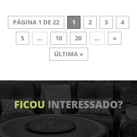
PÁGINA 1 DE 22
1
2
3
4
5
...
10
20
...
»
ÚLTIMA »
FICOU
INTERESSADO?