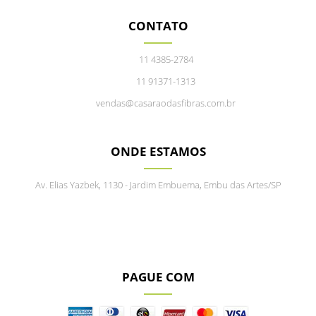
CONTATO
11 4385-2784
11 91371-1313
vendas@casaraodasfibras.com.br
ONDE ESTAMOS
Av. Elias Yazbek, 1130 - Jardim Embuema, Embu das Artes/SP
PAGUE COM