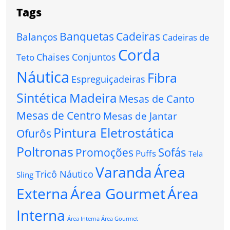
Tags
Banquetas
Cadeiras
Balanços
Cadeiras de
Corda
Chaises
Conjuntos
Teto
Náutica
Fibra
Espreguiçadeiras
Sintética
Madeira
Mesas de Canto
Mesas de Centro
Mesas de Jantar
Pintura Eletrostática
Ofurôs
Poltronas
Sofás
Promoções
Puffs
Tela
Varanda
Área
Tricô Náutico
Sling
Externa
Área Gourmet
Área
Interna
Área Interna Área Gourmet