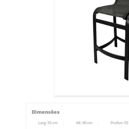
Dimensões
Larg:
55
cm
Alt:
90
cm
Profun:
55