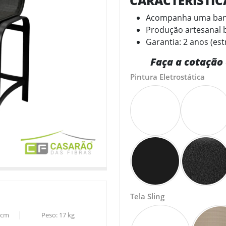
CARACTERÍSTI
Acompanha uma ba
Produção artesanal b
Garantia: 2 anos (est
Faça a cotação 
Pintura Eletrostática
Tela Sling
cm
Peso:
17
kg