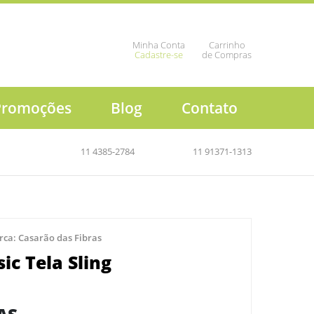
Minha Conta
Carrinho
Cadastre-se
de Compras
Promoções
Blog
Contato
11 4385-2784
11 91371-1313
rca:
Casarão das Fibras
ic Tela Sling