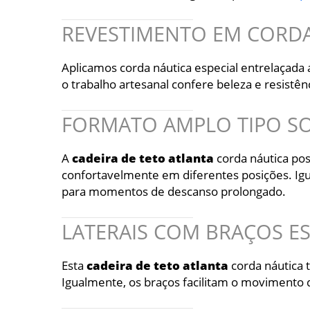
REVESTIMENTO EM CORDA
Aplicamos corda náutica especial entrelaçada 
o trabalho artesanal confere beleza e resistê
FORMATO AMPLO TIPO S
A
cadeira
de
teto
atlanta
corda náutica po
confortavelmente em diferentes posições. Igu
para momentos de descanso prolongado.
LATERAIS COM BRAÇOS 
Esta
cadeira
de
teto
atlanta
corda náutica 
Igualmente, os braços facilitam o movimento d