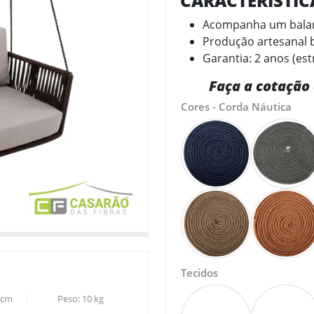
CARACTERÍSTI
Acompanha um balanç
Produção artesanal b
Garantia: 2 anos (est
Faça a cotação 
Cores - Corda Náutica
Tecidos
cm
Peso:
10
kg