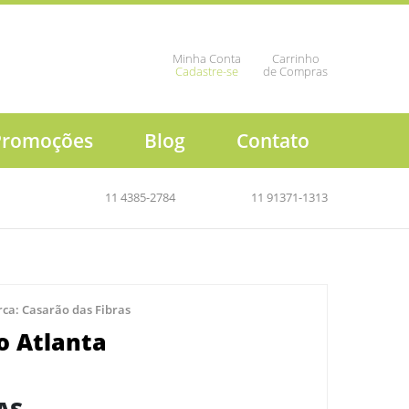
Minha Conta
Carrinho
Cadastre-se
de Compras
Promoções
Blog
Contato
11 4385-2784
11 91371-1313
rca:
Casarão das Fibras
o Atlanta