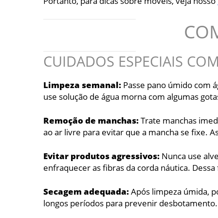
Portanto, para dicas sobre móveis, veja nosso
COM
CUIDADOS ESPECIAIS CO
Limpeza semanal:
Passe pano úmido com águ
use solução de água morna com algumas gotas
Remoção de manchas:
Trate manchas imedi
ao ar livre para evitar que a mancha se fixe. A
Evitar produtos agressivos:
Nunca use alve
enfraquecer as fibras da corda náutica. Dess
Secagem adequada:
Após limpeza úmida, pos
longos períodos para prevenir desbotamento