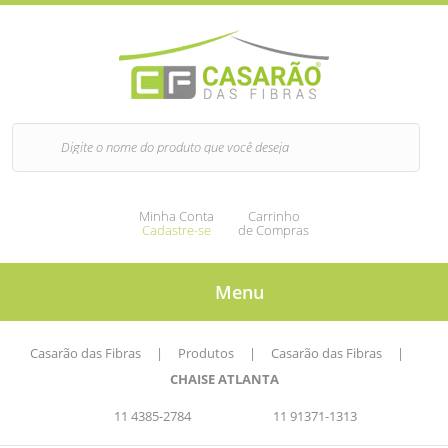
Minha Conta
Carrinho
Cadastre-se
de Compras
Menu
Casarão das Fibras
|
Produtos
|
Casarão das Fibras
|
CHAISE ATLANTA
11 4385-2784
11 91371-1313