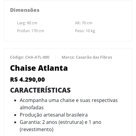
Dimensões
Larg:
90
cm
Alt:
70
cm
Profun:
170
cm
Peso:
10
kg
Código:
CHA-ATL-000
Marca:
Casarão das Fibras
Chaise Atlanta
R$
4.290,00
CARACTERÍSTICAS
Acompanha uma chaise e suas respectivas
almofadas
Produção artesanal brasileira
Garantia: 2 anos (estrutura) e 1 ano
(revestimento)