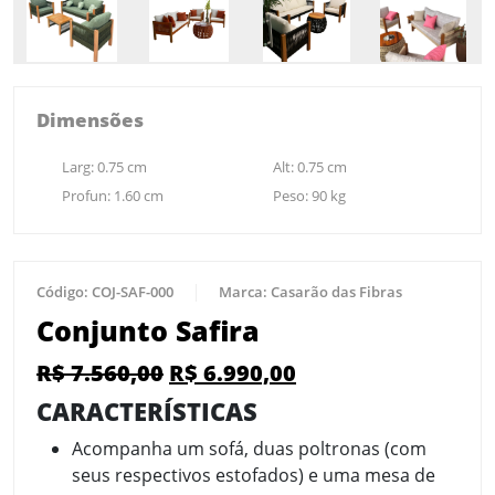
Dimensões
Larg:
0.75
cm
Alt:
0.75
cm
Profun:
1.60
cm
Peso:
90
kg
Código:
COJ-SAF-000
Marca:
Casarão das Fibras
Conjunto Safira
R$
7.560,00
R$
6.990,00
CARACTERÍSTICAS
Acompanha um sofá, duas poltronas (com
seus respectivos estofados) e uma mesa de