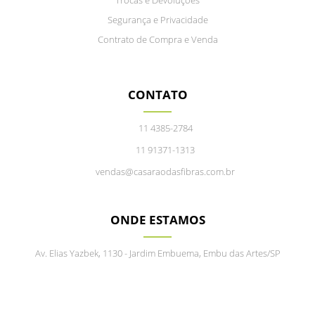
Trocas e Devoluções
Segurança e Privacidade
Contrato de Compra e Venda
CONTATO
11 4385-2784
11 91371-1313
vendas@casaraodasfibras.com.br
ONDE ESTAMOS
Av. Elias Yazbek, 1130 - Jardim Embuema, Embu das Artes/SP