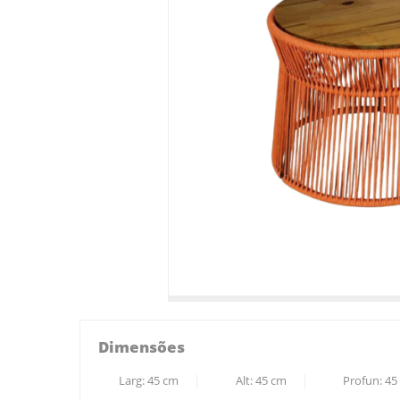
Dimensões
Larg:
45
cm
Alt:
45
cm
Profun:
45