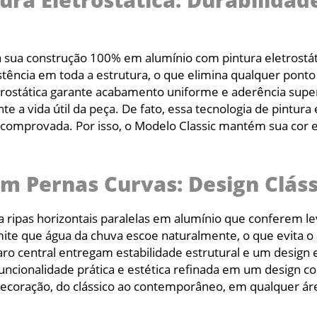
ura Eletrostática: Durabilid
na sua construção 100% em alumínio com pintura eletrostá
sistência em toda a estrutura, o que elimina qualquer pont
eletrostática garante acabamento uniforme e aderência su
nte a vida útil da peça. De fato, essa tecnologia de pintu
ia comprovada. Por isso, o Modelo Classic mantém sua c
 Pernas Curvas: Design Cláss
ripas horizontais paralelas em alumínio que conferem l
mite que água da chuva escoe naturalmente, o que evita o
aro central entregam estabilidade estrutural e um design 
ncionalidade prática e estética refinada em um design co
 decoração, do clássico ao contemporâneo, em qualquer ár