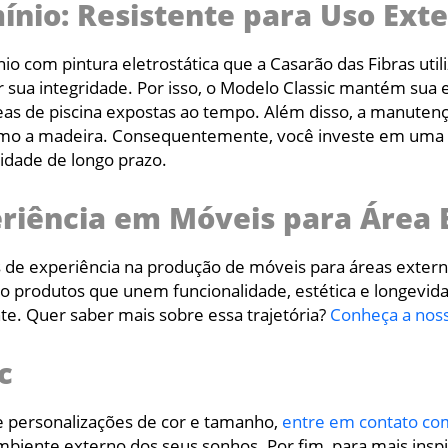
nio: Resistente para Uso Ext
io com pintura eletrostática que a Casarão das Fibras uti
 sua integridade. Por isso, o Modelo Classic mantém sua 
eas de piscina expostas ao tempo. Além disso, a manuten
omo a madeira. Consequentemente, você investe em uma m
idade de longo prazo.
eriência em Móveis para Área 
s de experiência na produção de móveis para áreas exter
do produtos que unem funcionalidade, estética e longevid
nte. Quer saber mais sobre essa trajetória?
Conheça a noss
c
re personalizações de cor e tamanho,
entre em contato co
mbiente externo dos seus sonhos. Por fim, para mais ins