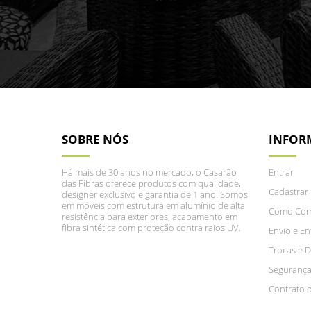
SOBRE NÓS
INFOR
Há mais de 30 anos no mercado, o Casarão
Entrar
das Fibras oferece produtos com qualidade,
Cadastrar
designer exclusivo e garantia de 1 ano. Somos
em móveis com estrutura em alumínio de alta
Como Com
resistência para exteriores, acabamento em
fibra sintética com proteção contra raios UV.
Envio e En
Trocas e 
Segurança
Contrato 