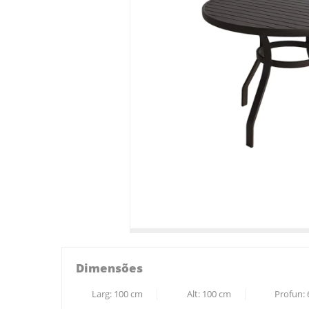
Dimensões
Larg:
100
cm
Alt:
100
cm
Profun: