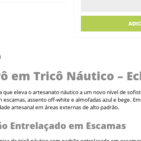
ADI
O
ô em Tricô Náutico – Ec
 que eleva o artesanato náutico a um novo nível de sofist
m escamas, assento off-white e almofadas azul e bege. Em
dade artesanal em áreas externas de alto padrão.
ão Entrelaçado em Escamas
écnica de tricô náutico com padrão entrelaçado em escama