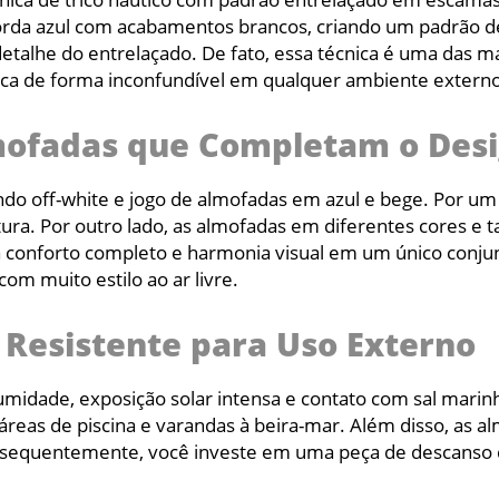
rda azul com acabamentos brancos, criando um padrão den
detalhe do entrelaçado. De fato, essa técnica é uma das ma
staca de forma inconfundível em qualquer ambiente externo
mofadas que Completam o Des
o off-white e jogo de almofadas em azul e bege. Por um l
tura. Por outro lado, as almofadas em diferentes cores e
ga conforto completo e harmonia visual em um único conjun
m muito estilo ao ar livre.
 Resistente para Uso Externo
 umidade, exposição solar intensa e contato com sal marin
reas de piscina e varandas à beira-mar. Além disso, as al
nsequentemente, você investe em uma peça de descanso q