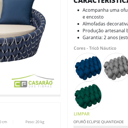
CARACTERÍSTI
Acompanha uma ofurô
e encosto
Almofadas decorativa
Produção artesanal b
Garantia: 2 anos (est
Cores - Tricô Náutico
LIMPAR
0
cm
Peso:
20
kg
OFURÔ ECLIPSE QUANTIDADE