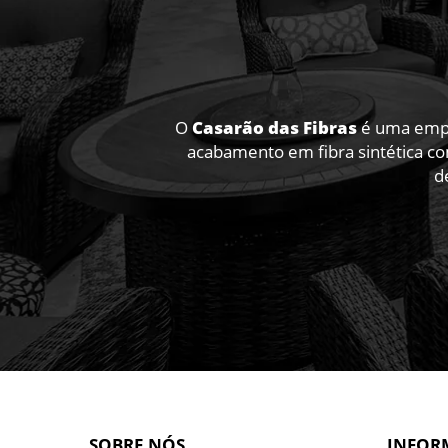
O
Casarão das Fibras
é uma empre
acabamento em fibra sintética co
d
SOBRE NÓS
INFOR