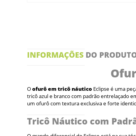
INFORMAÇÕES
DO PRODUT
Ofur
O
ofurô em tricô náutico
Eclipse é uma peça
tricô azul e branco com padrão entrelaçado e
um ofurô com textura exclusiva e forte identi
Tricô Náutico com Padr
O grande diferencial do Eclipse está na sua t