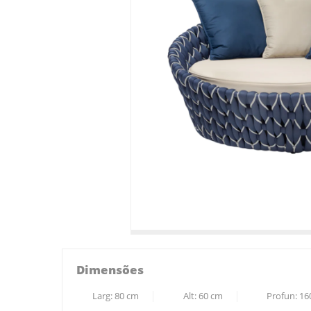
Dimensões
Larg:
80
cm
Alt:
60
cm
Profun:
16