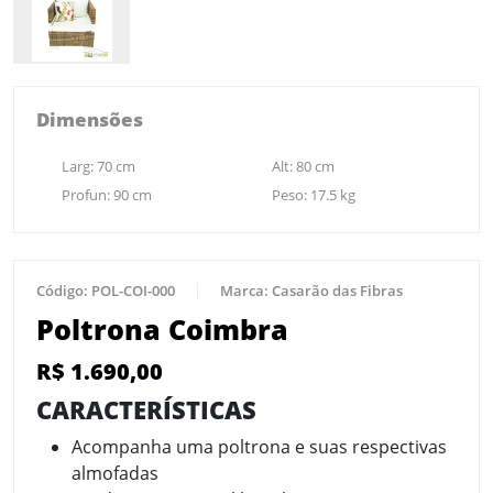
Dimensões
Larg:
70
cm
Alt:
80
cm
Profun:
90
cm
Peso:
17.5
kg
Código:
POL-COI-000
Marca:
Casarão das Fibras
Poltrona Coimbra
R$
1.690,00
CARACTERÍSTICAS
Acompanha uma poltrona e suas respectivas
almofadas