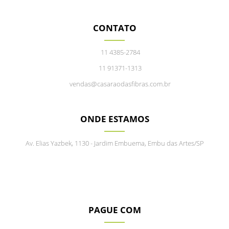
CONTATO
11 4385-2784
11 91371-1313
vendas@casaraodasfibras.com.br
ONDE ESTAMOS
Av. Elias Yazbek, 1130 - Jardim Embuema, Embu das Artes/SP
PAGUE COM