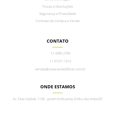
Trocas e Devoluções
Segurança e Privacidade
Contrato de Compra e Venda
CONTATO
11 4385-2784
11 91371-1313
vendas@casaraodasfibras.com.br
ONDE ESTAMOS
Av. Elias Yazbek, 1130 - Jardim Embuema, Embu das Artes/SP