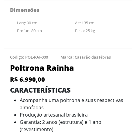
Dimensões
Larg:
90
cm
Alt:
135
cm
Profun:
80
cm
Peso:
25
kg
Código:
POL-RAI-000
Marca:
Casarão das Fibras
Poltrona Rainha
R$
6.990,00
CARACTERÍSTICAS
Acompanha uma poltrona e suas respectivas
almofadas
Produção artesanal brasileira
Garantia: 2 anos (estrutura) e 1 ano
(revestimento)