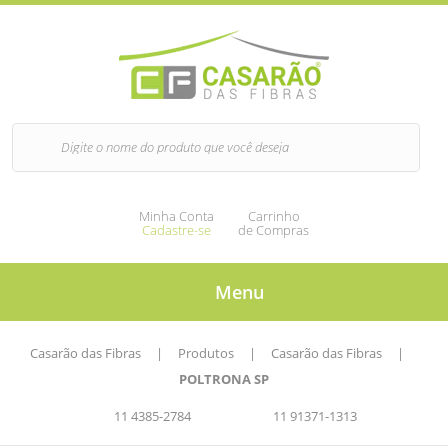
Minha Conta
Carrinho
Cadastre-se
de Compras
Menu
Casarão das Fibras
|
Produtos
|
Casarão das Fibras
|
POLTRONA SP
11 4385-2784
11 91371-1313