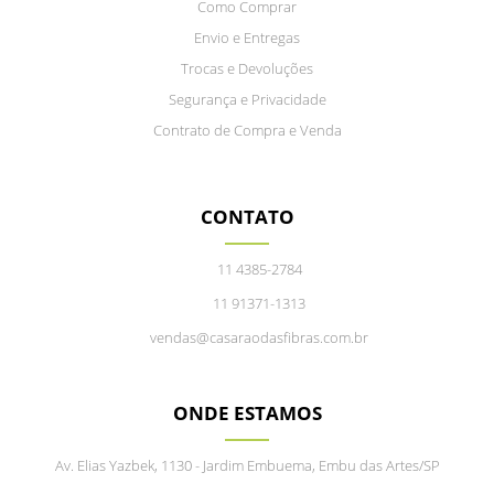
Como Comprar
Envio e Entregas
Trocas e Devoluções
Segurança e Privacidade
Contrato de Compra e Venda
CONTATO
11 4385-2784
11 91371-1313
vendas@casaraodasfibras.com.br
ONDE ESTAMOS
Av. Elias Yazbek, 1130 - Jardim Embuema, Embu das Artes/SP