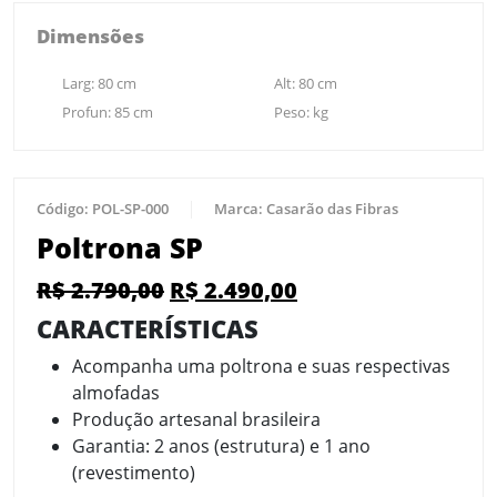
Dimensões
Larg:
80
cm
Alt:
80
cm
Profun:
85
cm
Peso:
kg
Código:
POL-SP-000
Marca:
Casarão das Fibras
Poltrona SP
R$
2.790,00
R$
2.490,00
CARACTERÍSTICAS
Acompanha uma poltrona e suas respectivas
almofadas
Produção artesanal brasileira
Garantia: 2 anos (estrutura) e 1 ano
(revestimento)