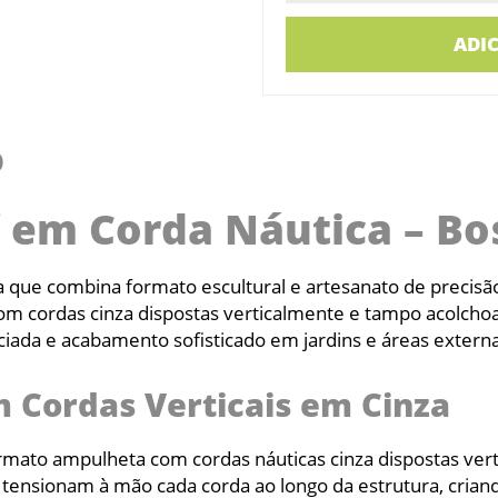
ADI
O
f em Corda Náutica – Bo
que combina formato escultural e artesanato de precisã
 cordas cinza dispostas verticalmente e tampo acolchoad
iada e acabamento sofisticado em jardins e áreas externa
Cordas Verticais em Cinza
ormato ampulheta com cordas náuticas cinza dispostas ve
 tensionam à mão cada corda ao longo da estrutura, criand