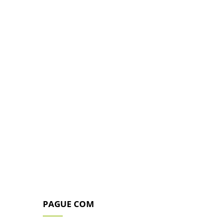
 alta resistência para exteriores,
eiro, o Casarão realiza os sonhos
a.
PAGUE COM