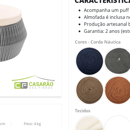
CARACTERÍSTI
Acompanha um puff
Almofada é inclusa 
Produção artesanal b
Garantia: 2 anos (est
Cores - Corda Náutica
Tecidos
cm
Peso:
4
kg