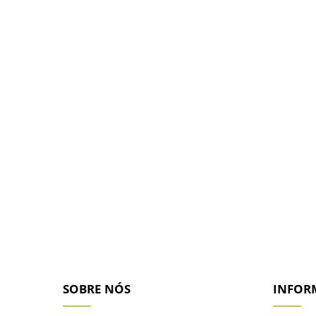
O
Casarão das Fibras
é uma empre
acabamento em fibra sintética co
d
SOBRE NÓS
INFOR