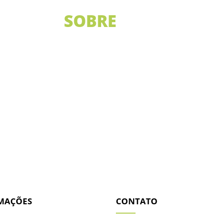
SOBRE
NÓS
sa especializada em móveis com estrutura em alumínio de
m proteção contra raios UV. Há 30 anos no mercado movel
e nossos clientes com móveis exclusivos, feitos sob medid
MAÇÕES
CONTATO