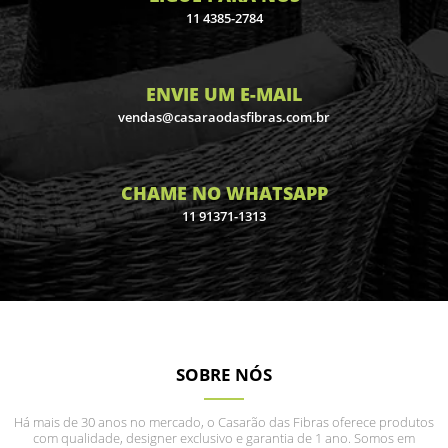
11 4385-2784
ENVIE UM E-MAIL
vendas@casaraodasfibras.com.br
CHAME NO WHATSAPP
11 91371-1313
SOBRE NÓS
Há mais de 30 anos no mercado, o Casarão das Fibras oferece produtos
com qualidade, designer exclusivo e garantia de 1 ano. Somos em