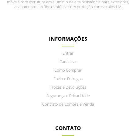
móveis com estrutura em alumínio de alta resistência para exteriores,
acabamento em fibra sintética com proteção contra raios UV.
INFORMAÇÕES
Entrar
Cadastrar
Como Comprar
Envio e Entregas
Trocas e Devoluções
Segurança e Privacidade
Contrato de Compra e Venda
CONTATO