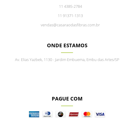
11 4385-2784
11 91371-1313
vendas@casaraodasfibras.com.br
ONDE ESTAMOS
Av. Elias Yazbek, 1130 - Jardim Embuema, Embu das Artes/SP
PAGUE COM