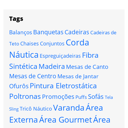
Tags
Banquetas
Cadeiras
Balanços
Cadeiras de
Corda
Chaises
Conjuntos
Teto
Náutica
Fibra
Espreguiçadeiras
Sintética
Madeira
Mesas de Canto
Mesas de Centro
Mesas de Jantar
Pintura Eletrostática
Ofurôs
Poltronas
Sofás
Promoções
Puffs
Tela
Varanda
Área
Tricô Náutico
Sling
Externa
Área Gourmet
Área