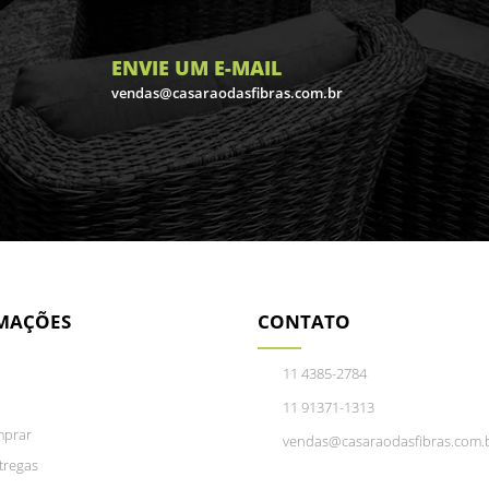
ENVIE UM E-MAIL
vendas@casaraodasfibras.com.br
MAÇÕES
CONTATO
11 4385-2784
11 91371-1313
prar
vendas@casaraodasfibras.com.
tregas