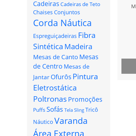
Cadeiras
Cadeiras de Teto
M
Chaises
Conjuntos
Corda Náutica
Fibra
Espreguiçadeiras
Sintética
Madeira
Mesas
Mesas de Canto
de Centro
Mesas de
Pintura
Ofurôs
Jantar
Eletrostática
Poltronas
Promoções
Sofás
Tricô
Puffs
Tela Sling
Varanda
Náutico
Área Externa