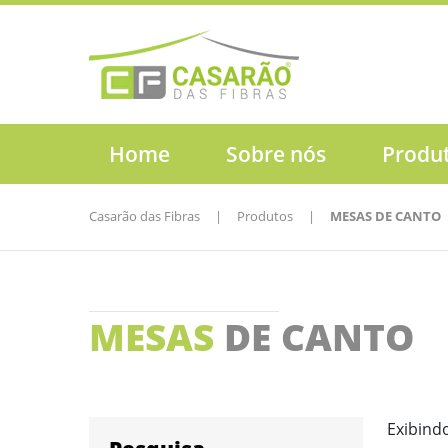
Home
Sobre nós
Produ
Casarão das Fibras
|
Produtos
|
MESAS DE CANTO
MESAS
DE CANTO
Exibind