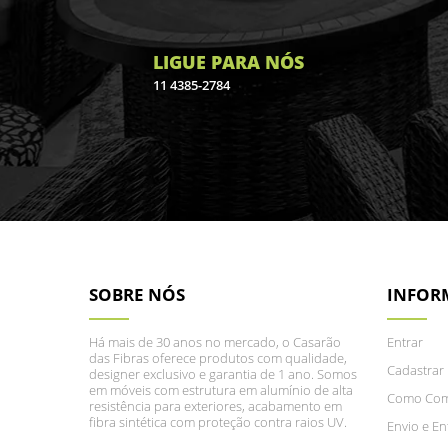
LIGUE PARA NÓS
11 4385-2784
SOBRE NÓS
INFOR
Há mais de 30 anos no mercado, o Casarão
Entrar
das Fibras oferece produtos com qualidade,
Cadastrar
designer exclusivo e garantia de 1 ano. Somos
em móveis com estrutura em alumínio de alta
Como Com
resistência para exteriores, acabamento em
fibra sintética com proteção contra raios UV.
Envio e En