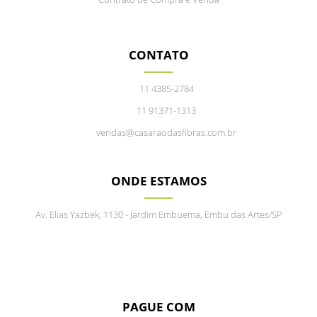
CONTATO
11 4385-2784
11 91371-1313
vendas@casaraodasfibras.com.br
ONDE ESTAMOS
Av. Elias Yazbek, 1130 - Jardim Embuema, Embu das Artes/SP
PAGUE COM