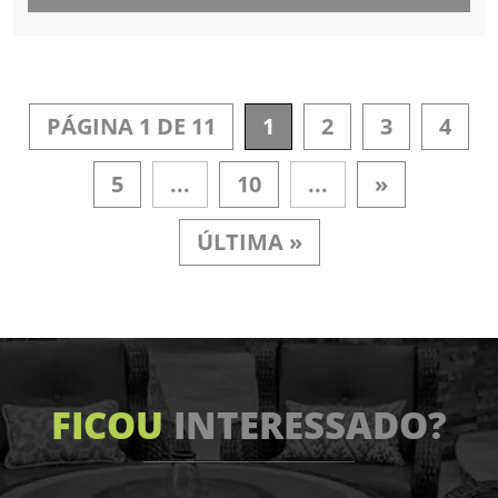
PÁGINA 1 DE 11
1
2
3
4
5
...
10
...
»
ÚLTIMA »
FICOU
INTERESSADO?