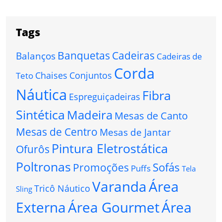
Tags
Banquetas
Cadeiras
Balanços
Cadeiras de
Corda
Chaises
Conjuntos
Teto
Náutica
Fibra
Espreguiçadeiras
Sintética
Madeira
Mesas de Canto
Mesas de Centro
Mesas de Jantar
Pintura Eletrostática
Ofurôs
Poltronas
Sofás
Promoções
Puffs
Tela
Varanda
Área
Tricô Náutico
Sling
Externa
Área Gourmet
Área