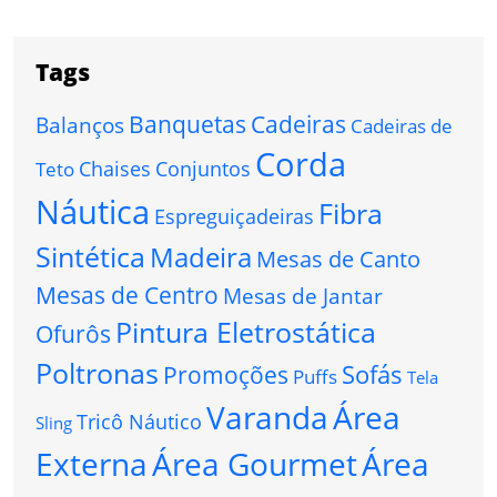
Tags
Banquetas
Cadeiras
Balanços
Cadeiras de
Corda
Chaises
Conjuntos
Teto
Náutica
Fibra
Espreguiçadeiras
Sintética
Madeira
Mesas de Canto
Mesas de Centro
Mesas de Jantar
Pintura Eletrostática
Ofurôs
Poltronas
Sofás
Promoções
Puffs
Tela
Varanda
Área
Tricô Náutico
Sling
Externa
Área Gourmet
Área