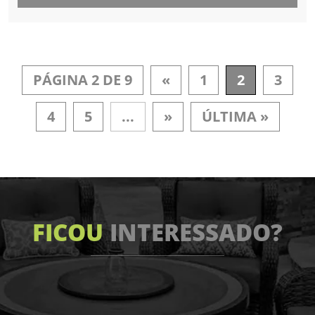
PÁGINA 2 DE 9
«
1
2
3
4
5
...
»
ÚLTIMA »
FICOU
INTERESSADO?