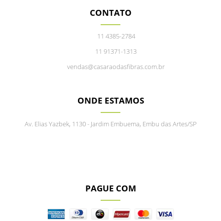
CONTATO
11 4385-2784
11 91371-1313
vendas@casaraodasfibras.com.br
ONDE ESTAMOS
Av. Elias Yazbek, 1130 - Jardim Embuema, Embu das Artes/SP
PAGUE COM